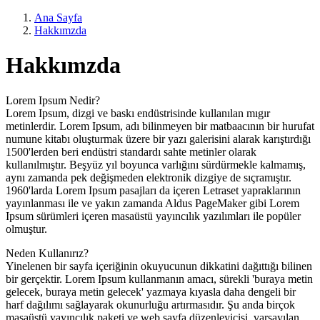
Ana Sayfa
Hakkımzda
Hakkımzda
Lorem Ipsum Nedir?
Lorem Ipsum, dizgi ve baskı endüstrisinde kullanılan mıgır
metinlerdir. Lorem Ipsum, adı bilinmeyen bir matbaacının bir hurufat
numune kitabı oluşturmak üzere bir yazı galerisini alarak karıştırdığı
1500'lerden beri endüstri standardı sahte metinler olarak
kullanılmıştır. Beşyüz yıl boyunca varlığını sürdürmekle kalmamış,
aynı zamanda pek değişmeden elektronik dizgiye de sıçramıştır.
1960'larda Lorem Ipsum pasajları da içeren Letraset yapraklarının
yayınlanması ile ve yakın zamanda Aldus PageMaker gibi Lorem
Ipsum sürümleri içeren masaüstü yayıncılık yazılımları ile popüler
olmuştur.
Neden Kullanırız?
Yinelenen bir sayfa içeriğinin okuyucunun dikkatini dağıttığı bilinen
bir gerçektir. Lorem Ipsum kullanmanın amacı, sürekli 'buraya metin
gelecek, buraya metin gelecek' yazmaya kıyasla daha dengeli bir
harf dağılımı sağlayarak okunurluğu artırmasıdır. Şu anda birçok
masaüstü yayıncılık paketi ve web sayfa düzenleyicisi, varsayılan