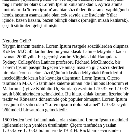
mıgır metinler olarak Lorem Ipsum kullanmaktadır. Ayrıca arama
motorlarında 'lorem ipsum' anahtar sözcükleri ile arama yapıldığında
henüz tasarım aşamasında olan çok sayıda site listelenir. Yıllar
içinde, bazen kazara, bazen bilinçli olarak (örneğin mizah katılarak),
çeşitli sürümleri geliştirilmiştir.
Nereden Gelir?
Yaygın inancın tersine, Lorem Ipsum rastgele sözcüklerden oluşmaz.
Kökleri M.Ö. 45 tarihinden bu yana klasik Latin edebiyatına kadar
uzanan 2000 yıllık bir geçmişi vardır. Virginia'daki Hampden-
Sydney College'dan Latince profesörü Richard McClintock, bir
Lorem Ipsum pasajında geçen ve anlaşılması en güç sözcüklerden
biri olan 'consectetur' sözcüğünün klasik edebiyattaki örneklerini
incelediğinde kesin bir kaynağa ulaşmıştır. Lorm Ipsum, Çiçero
tarafından M.Ö. 45 tarihinde kaleme alınan "de Finibus Bonorum et
Malorum" (İyi ve Kötünün Uç Sınırları) eserinin 1.10.32 ve 1.10.33
sayılı bölümlerinden gelmektedir. Bu kitap, ahlak kuramı üzerine bir
tezdir ve Rönesans döneminde çok popüler olmuştur. Lorem Ipsum
pasajının ilk satırı olan "Lorem ipsum dolor sit amet" 1.10.32 sayılı
bölümdeki bir satırdan gelmektedir.
1500'lerden beri kullanılmakta olan standard Lorem Ipsum metinleri
ilgilenenler için yeniden üretilmiştir. Çiçero tarafından yazılan
1.10.32 ve 1.10.33 bölümleri de 1914 H. Rackham çevirisinden