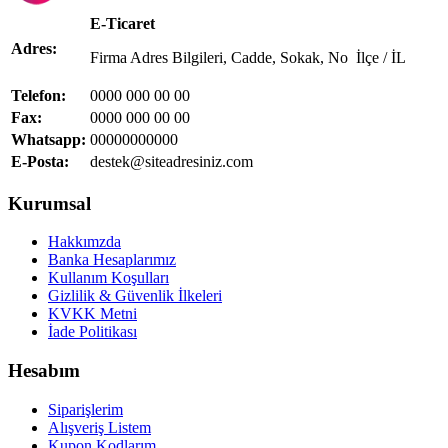
E-Ticaret
Adres:
Firma Adres Bilgileri, Cadde, Sokak, No İlçe / İL
Telefon:
0000 000 00 00
Fax:
0000 000 00 00
Whatsapp:
00000000000
E-Posta:
destek@siteadresiniz.com
Kurumsal
Hakkımzda
Banka Hesaplarımız
Kullanım Koşulları
Gizlilik & Güvenlik İlkeleri
KVKK Metni
İade Politikası
Hesabım
Siparişlerim
Alışveriş Listem
Kupon Kodlarım