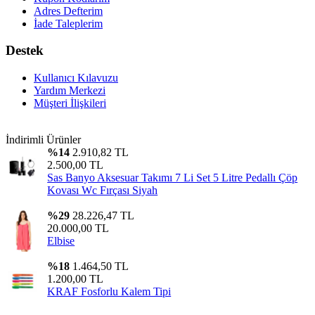
Adres Defterim
İade Taleplerim
Destek
Kullanıcı Kılavuzu
Yardım Merkezi
Müşteri İlişkileri
İndirimli Ürünler
%14
2.910,82 TL
2.500,00 TL
Sas Banyo Aksesuar Takımı 7 Li Set 5 Litre Pedallı Çöp
Kovası Wc Fırçası Siyah
%29
28.226,47 TL
20.000,00 TL
Elbise
%18
1.464,50 TL
1.200,00 TL
KRAF Fosforlu Kalem Tipi