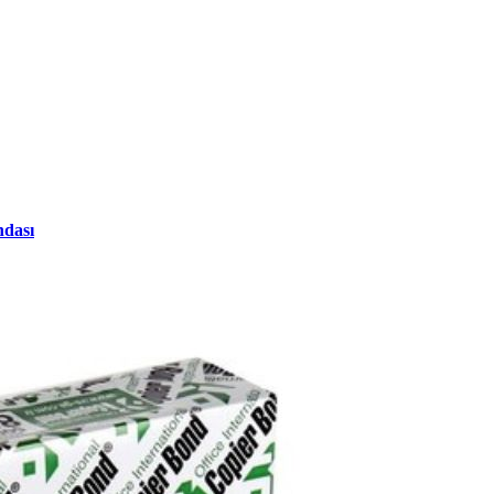
ndası